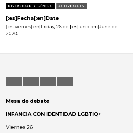
Exposiciones
DIVERSIDAD Y GÉNERO
ACTIVIDADES
Feria
[:es]Fecha[:en]Date
[:es]viernes[:en]Friday, 26 de [:es]junio[:en]June de
Formación
2020.
Foro
Letras
Música
Radio
Seminario
Mesa de debate
INFANCIA CON IDENTIDAD LGBTIQ+
Viernes 26