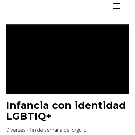
Sobre el CCEC
Quiénes somos
Radio Eterogenia
Equipo
Inicio
La Casa
Accesibilidad
Contacto
Artes visuales
Cine y audiovisual
Convocatorias
Infancia con identidad
Diversidad y género
LGBTIQ+
Escénicas
Diverses - Fin de semana del orgullo