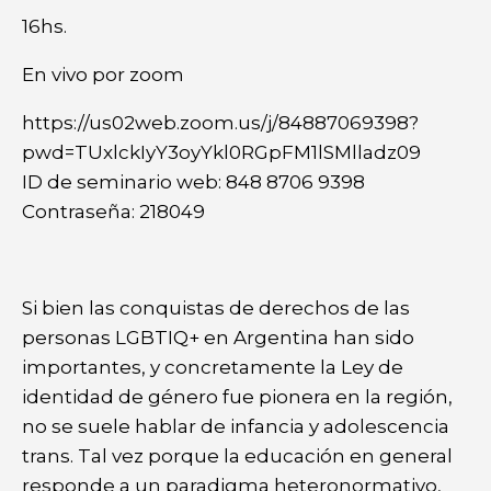
16hs.
En vivo por zoom
https://us02web.zoom.us/j/84887069398?
pwd=TUxlckIyY3oyYkl0RGpFM1lSMlladz09
ID de seminario web: 848 8706 9398
Contraseña: 218049
Si bien las conquistas de derechos de las
personas LGBTIQ+ en Argentina han sido
importantes, y concretamente la Ley de
identidad de género fue pionera en la región,
no se suele hablar de infancia y adolescencia
trans. Tal vez porque la educación en general
responde a un paradigma heteronormativo,