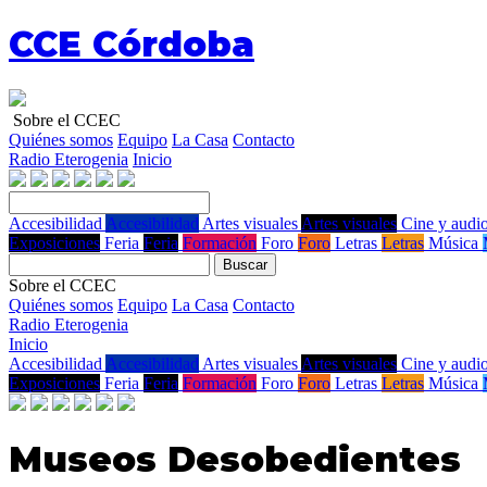
CCE Córdoba
Sobre el CCEC
Quiénes somos
Equipo
La Casa
Contacto
Radio Eterogenia
Inicio
Accesibilidad
Accesibilidad
Artes visuales
Artes visuales
Cine y audio
Exposiciones
Feria
Feria
Formación
Foro
Foro
Letras
Letras
Música
Buscar
Sobre el CCEC
Quiénes somos
Equipo
La Casa
Contacto
Radio Eterogenia
Inicio
Accesibilidad
Accesibilidad
Artes visuales
Artes visuales
Cine y audio
Exposiciones
Feria
Feria
Formación
Foro
Foro
Letras
Letras
Música
Museos Desobedientes