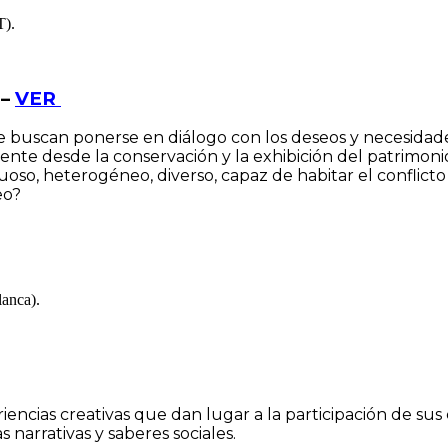
T).
 –
VER
e buscan ponerse en diálogo con los deseos y necesida
mente desde la conservación y la exhibición del patrim
o, heterogéneo, diverso, capaz de habitar el conflicto 
eo?
anca).
riencias creativas que dan lugar a la participación de s
s narrativas y saberes sociales.