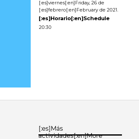
[:es]viernes[:en]Friday, 26 de
[:es]febrero[:en]February de 2021.
[:es]Horario[:en]Schedule
20:30
[:es]Más
actividades[:en]More