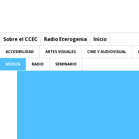
Sobre el CCEC
Radio Eterogenia
Inicio
ACCESIBILIDAD
ARTES VISUALES
CINE Y AUDIOVISUAL
MÚSICA
RADIO
SEMINARIO
Sobre el CCEC
Quiénes somos
Radio Eterogenia
Equipo
Inicio
La Casa
Accesibilidad
Accesibilidad
Contacto
Artes visuales
Artes visuales