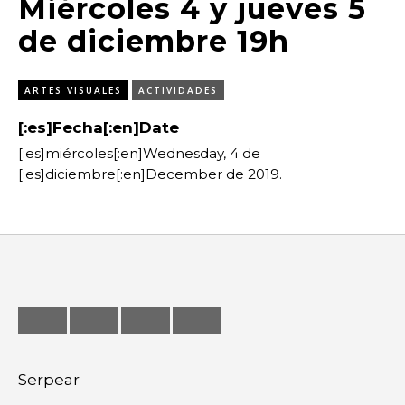
Miércoles 4 y jueves 5
Exposiciones
de diciembre 19h
Feria
Formación
ARTES VISUALES
ACTIVIDADES
Foro
[:es]Fecha[:en]Date
[:es]miércoles[:en]Wednesday, 4 de
Letras
[:es]diciembre[:en]December de 2019.
Música
Radio
Seminario
Serpear